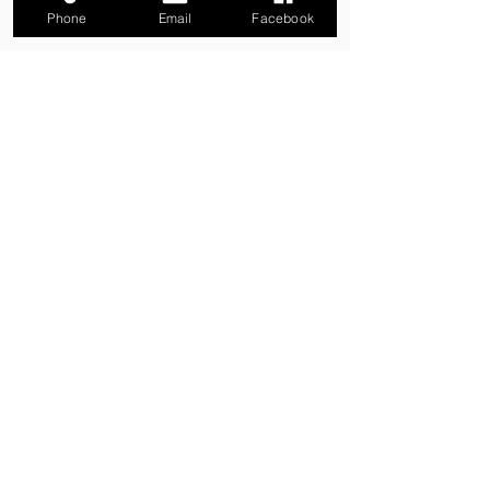
Phone
Email
Facebook
Paiement 100% Sécurisé
Livraison à domicile
Retrait gratuit boutique Metz
Découvrez les Nouveautés exotiques
inscrivez-vous à la Newsletter
Envoyez