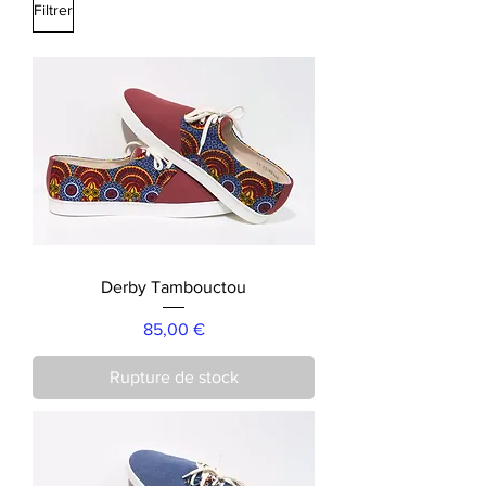
Filtrer
Derby Tambouctou
Prix
85,00 €
Rupture de stock