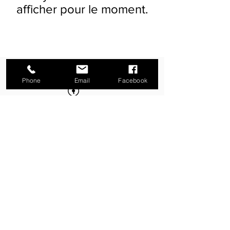
afficher pour le moment.
Phone
Email
Facebook
Paiement 100% Sécurisé
Livraison à domicile
Retrait gratuit boutique Metz