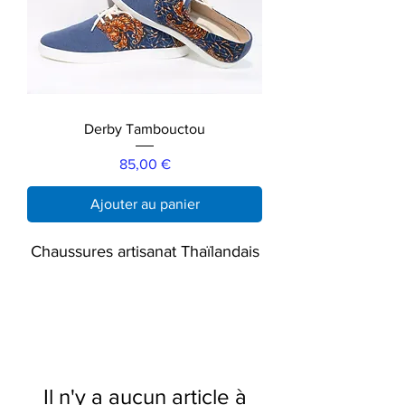
Derby Tambouctou
Prix
85,00 €
Ajouter au panier
Chaussures artisanat Thaïlandais
Il n'y a aucun article à