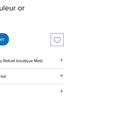
uleur or
ier
u Retrait boutique Metz
isé