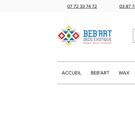
07 72 33 74 72
03 87 7
ACCUEIL
BEB'ART
WAX