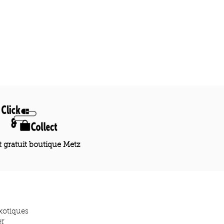
t gratuit boutique Metz
xotiques
er