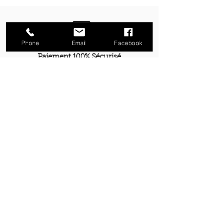
Phone
Email
Facebook
Paiement 100% Sécurisé
Livraison à domicile
Retrait gratuit boutique Metz
Découvrez les Nouveautés exotiques