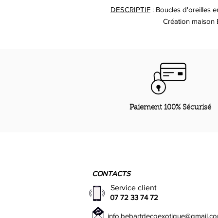
DESCRIPTIF
: Boucles d'oreilles e
Création maison BEB
Paiement 100% Sécurisé
CONTACTS
Service client
07 72 33 74 72
info.bebartdecoexotique@gmail.c