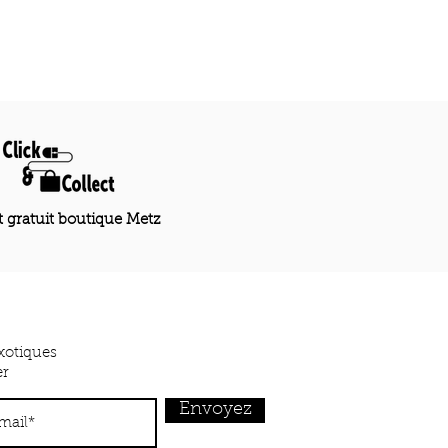
t gratuit boutique Metz
xotiques
er
Envoyez