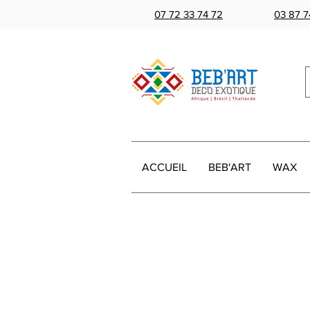
07 72 33 74 72
03 87 7
ACCUEIL
BEB'ART
WAX